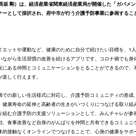
：長坂 剛）は、経済産業省関東経済産業局が開催した「ガバメ
ナーとして採択され、府中市が行う介護予防事業に参画するこ
イエットや運動など、健康のために自分で続けたい目標を、1人
いながら生活習慣の改善を続けるアプリです。コロナ禍でも身
況にある仲間とコミュニケーションをとることができるので、
が楽しく行えます。
禍での新しい生活様式に対応し、介護予防コミュニティの形成
、健康寿命の延伸と高齢者の生きがいづくりにつなげる取り組
り組む介護予防の支援ソリューションとして、みんチャレが参
動、食事改善など自身のがんばりを仲間と共有できるコミュニ
体的接触なくオンラインでつなげることで、心身の健康をサポ