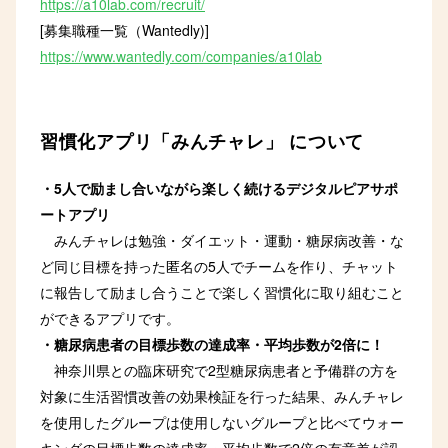
https://a10lab.com/recruit/
[募集職種一覧（Wantedly)]
https://www.wantedly.com/companies/a10lab
習慣化アプリ「みんチャレ」 について
・5人で励まし合いながら楽しく続けるデジタルピアサポ
ートアプリ
みんチャレは勉強・ダイエット・運動・糖尿病改善・な
ど同じ目標を持った匿名の5人でチームを作り、チャット
に報告して励まし合うことで楽しく習慣化に取り組むこと
ができるアプリです。
・糖尿病患者の目標歩数の達成率・平均歩数が2倍に！
神奈川県との臨床研究で2型糖尿病患者と予備群の方を
対象に生活習慣改善の効果検証を行った結果、みんチャレ
を使用したグループは使用しないグループと比べてウォー
キングの目標歩数の達成率・平均歩数で2倍の有意差が認