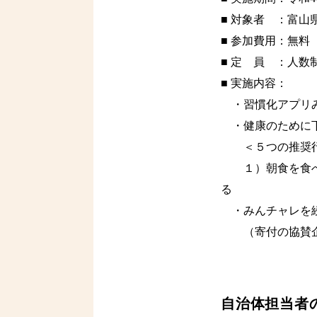
■ 対象者 ：富
■ 参加費用：無料
■ 定 員 ：人数
■ 実施内容：
・習慣化アプリみ
・健康のために下
＜５つの推奨
１）朝食を食べる
る
・みんチャレを続
（寄付の協賛企
自治体担当者