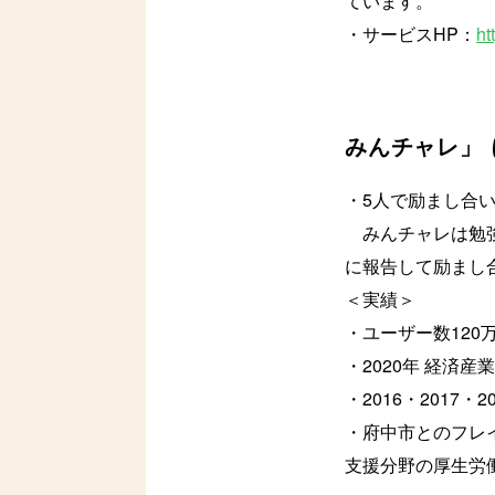
ています。
・サービスHP：
ht
みんチャレ」
・5人で励まし合
みんチャレは勉強
に報告して励まし
＜実績＞
・ユーザー数120万
・2020年 経
・2016・2017・2
・府中市とのフレ
支援分野の厚生労働