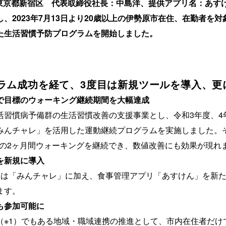
社：東京都新宿区 代表取締役社長：中島洋、提供アプリ名：あす
、2023年7月13日より20歳以上の伊勢原市在住、在勤者を
た生活習慣予防プログラムを開始しました。
グラム成功を経て、3度目は新規ツールを導入、更
で目標のウォーキング継続期間を大幅達成
活習慣病予備群の生活習慣改善の支援事業とし、令和3年度、4
みんチャレ」を活用した運動継続プログラムを実施しました。
2月の2ヶ月間ウォーキングを継続でき、数値改善にも効果が現れ
を新規に導入
度は「みんチャレ」に加え、食事管理アプリ「あすけん」を新
ます。
も参加可能に
（※1）でもある地域・職域連携の推進として、市内在住者だけ