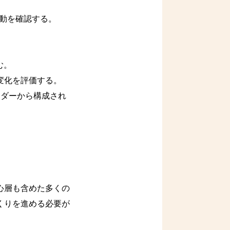
変動を確認する。
。
。
む。
変化を評価する。
ーダーから構成され
心層も含めた多くの
くりを進める必要が