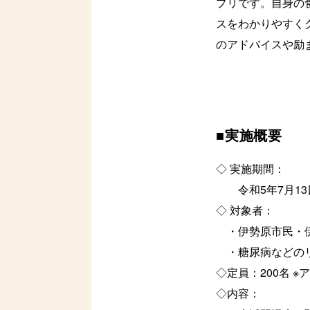
プリです。自身の
スをわかりやすく
のアドバイスや励
■実施概要
◇ 実施期間：
令和5年7月13日
◇ 対象者：
・伊勢原市民・
・糖尿病などのリス
◇定員：200名 
◇内容：