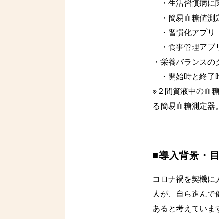
・生活習慣病に関
・簡易血糖値測定
・習慣化アプリ「
・食事管理アプリ
・栄養バランスの
・開始時と終了時
※２間質液中の血
る簡易血糖測定器
■導入背景・
コロナ禍を契機に
人が、自ら進んで
あると考えていま