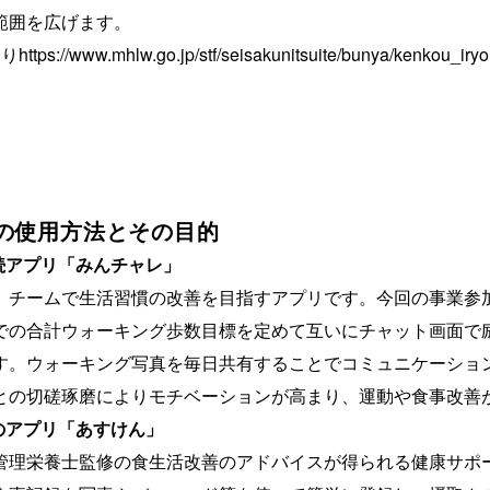
範囲を広げます。
://www.mhlw.go.jp/stf/seisakunitsuite/bunya/kenkou_iryo
リの使用方法とその目的
続アプリ「みんチャレ」
、チームで生活習慣の改善を目指すアプリです。今回の事業参加
での合計ウォーキング歩数目標を定めて互いにチャット画面で
す。ウォーキング写真を毎日共有することでコミュニケーショ
との切磋琢磨によりモチベーションが高まり、運動や食事改善
のアプリ「あすけん」
管理栄養士監修の食生活改善のアドバイスが得られる健康サポ