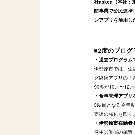
社asken（本
防事業で公民連携し
ンアプリを活用し
■2度のプロ
・過去プログラム
伊勢原市では、生
グ継続アプリの「
90％が10月〜1
・食事管理アプリ
3度目となる今年
支援の強化を図り
・伊勢原市在勤者
厚生労働省の施策