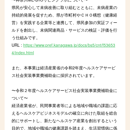
県民が安心して未病改善に取り組むとともに、未病産業の
持続的発展を促すため、県が市町村やＣＨＯ構想（健康経
営）を実践する企業等と連携して、県民参加の実証フィー
ルドを創出し、未病関連商品・サービスの検証・評価を行
う仕組みです。
URL :
https://www.pref.kanagawa.jp/docs/bs5/cnt/f53653
4/index.html
また、本事業は経済産業省の令和2年度ヘルスケアサービ
ス社会実装事業費補助金に採択されています。
〜令和２年度ヘルスケアサービス社会実装事業費補助金に
ついて〜
経済産業省が、民間事業者等による地域や職域の課題に応
えるヘルスケアビジネスモデルの確立に向けた取組を総合
的にサポートし、新たなヘルスケア産業を創出するという
目的で、地域や職域の健康課題を踏まえ、生活習慣病に係