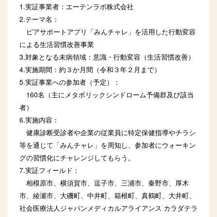
1.実証事業者：エーテンラボ株式会社
2.テーマ名：
ピアサポートアプリ「みんチャレ」を活用した行動変容
による生活習慣改善事業
3.対象となる未病領域：意識・行動変容（生活習慣改善）
4.実施期間：約３か月間（令和３年２月まで）
5.実証事業への参加者（予定）：
160名（主にメタボリックシンドローム予備群及び該当
者）
6.実施内容：
健康診断受診者や企業の従業員に特定保健指導やチラシ
等を通じて「みんチャレ」を周知し、参加者にウォーキン
グの習慣化にチャレンジしてもらう。
7.実証フィールド：
相模原市、横須賀市、逗子市、三浦市、秦野市、厚木
市、綾瀬市、大磯町、中井町、箱根町、真鶴町、大井町、
社会医療法人ジャパンメディカルアライアンス カラダテラ