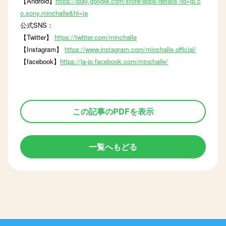
【Android】
https://play.google.com/store/apps/details?id=jp.c
o.sony.minchalle&hl=ja
公式SNS：
【Twitter】
https://twitter.com/minchalle
【Instagram】
https://www.instagram.com/minchalle.official/
【facebook】
https://ja-jp.facebook.com/minchalle/
この記事のPDFを表示
一覧へもどる